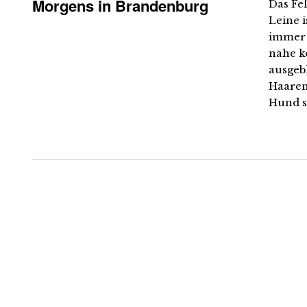
Morgens in Brandenburg
Das Fel
Leine i
immer w
nahe k
ausgeb
Haaren 
Hund si