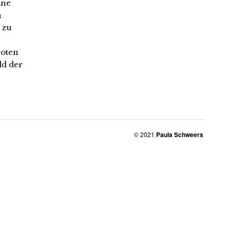
ine
n
 zu
roten
ld der
© 2021
Paula Schweers